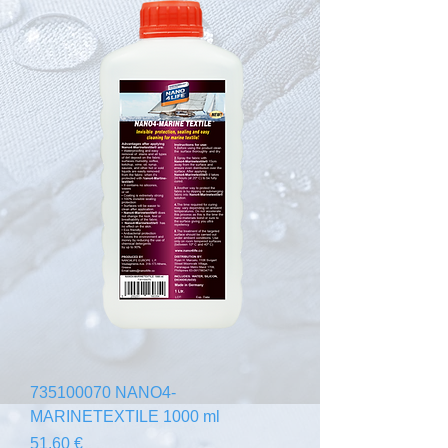
735100070 NANO4-
MARINETEXTILE 1000 ml
Preis
51,60 €