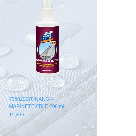
735020070 NANO4-
MARINETEXTILE 200 ml
Preis
15,43 €