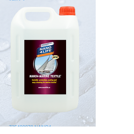
735400070 NANO4-