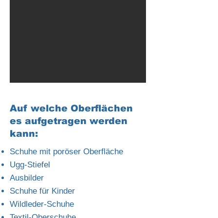
Auf welche Oberflächen
es aufgetragen werden
kann:
Schuhe mit poröser Oberfläche
Ugg-Stiefel
Ausbilder
Schuhe für Kinder
Wildleder-Schuhe
Textil-Oberschuhe