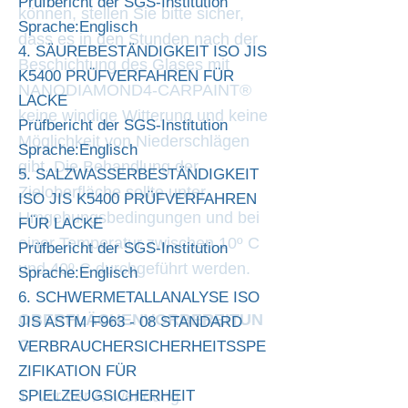
Prüfbericht der SGS-Institution
können, stellen Sie bitte sicher,
Sprache:Englisch
dass es in den Stunden nach der
4. SÄUREBESTÄNDIGKEIT ISO JIS
Beschichtung des Glases mit
K5400 PRÜFVERFAHREN FÜR
NANODIAMOND4-CARPAINT®
LACKE
keine windige Witterung und keine
Prüfbericht der SGS-Institution
Möglichkeit von Niederschlägen
Sprache:Englisch
gibt. Die Behandlung der
5. SALZWASSERBESTÄNDIGKEIT
Zieloberfläche sollte unter
ISO JIS K5400 PRÜFVERFAHREN
Umgebungsbedingungen und bei
FÜR LACKE
einer Temperatur zwischen 10º C
Prüfbericht der SGS-Institution
und 40º C durchgeführt werden.
Sprache:Englisch
6. SCHWERMETALLANALYSE ISO
OBERFLÄCHENVORBEREITUN
JIS ASTM F963 - 08 STANDARD
G
VERBRAUCHERSICHERHEITSSPE
ZIFIKATION FÜR
1. Vor der Anwendung
SPIELZEUGSICHERHEIT