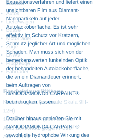
Extraktionsverfahren und liefert einen
kann:
unsichtbaren Film aus Diamant-
Autos
Nanopartikeln auf jeder
Lieferwagen
Autolackoberfläche. Es ist sehr
Busse
effektiv im Schutz vor Kratzern,
Motorräder
Schmutz jeglicher Art und möglichen
Züge
Schäden. Man muss sich von der
LKWs
bemerkenswerten funkelnden Optik
Flugzeuge
der behandelten Autolackoberfläche,
Fahrräder
die an ein Diamantfeuer erinnert,
beim Auftragen von
Produktqualitäten:
NANODIAMOND4-CARPAINT®
Kratzfestigkeit (optimale Skala 9H-
beeindrucken lassen.
12H)
Darüber hinaus genießen Sie mit
10 Jahre Dauerhafter Schutz
NANODIAMOND4-CARPAINT®
Autolackschutz gegen Feuer
sowohl die hydrophobe Wirkung des
Anti Graffiti