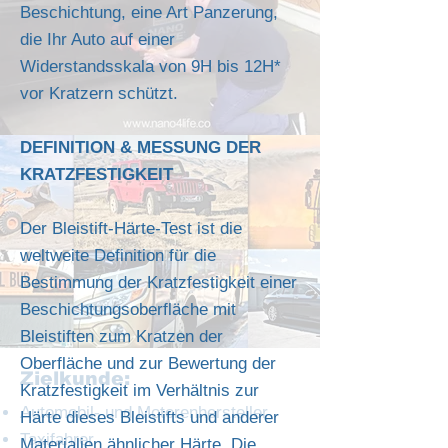
Beschichtung, eine Art Panzerung,
die Ihr Auto auf einer
Widerstandsskala von 9H bis 12H*
vor Kratzern schützt.
DEFINITION & MESSUNG DER
KRATZFESTIGKEIT
Der Bleistift-Härte-Test ist die
weltweite Definition für die
Bestimmung der Kratzfestigkeit einer
Beschichtungsoberfläche mit
Bleistiften zum Kratzen der
Oberfläche und zur Bewertung der
Zielkunde:
Kratzfestigkeit im Verhältnis zur
Automobil- und Motorenhersteller
Härte dieses Bleistifts und anderer
Taxifahrer
Materialien ähnlicher Härte. Die