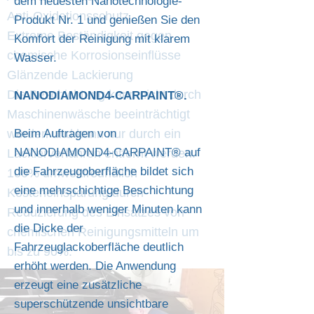
dem neuesten Nanotechnologie-
Anti-Oxidationsschutz
Produkt Nr. 1 und genießen Sie den
Extreme Beständigkeit gegen
Komfort der Reinigung mit klarem
chemische Korrosionseinflüsse
Wasser.
Glänzende Lackierung
Die Beschichtung kann nicht durch
NANODIAMOND4-CARPAINT®.
Maschinenwäsche beeinträchtigt
werden und kann nur durch ein
Beim Auftragen von
NANODIAMOND4-CARPAINT® auf
Lackierverfahren entfernt werden.
die Fahrzeugoberfläche bildet sich
100% umweltfreundlich
eine mehrschichtige Beschichtung
Kosteneinsparung durch
und innerhalb weniger Minuten kann
Reduzierung des Einsatzes von
die Dicke der
chemischen Reinigungsmitteln um
Fahrzeuglackoberfläche deutlich
bis zu 90%.
erhöht werden. Die Anwendung
erzeugt eine zusätzliche
superschützende unsichtbare