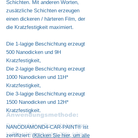
Schichten. Mit anderen Worten,
zusätzliche Schichten erzeugen
einen dickeren / härteren Film, der
die Kratzfestigkeit maximiert.
Die 1-lagige Beschichtung erzeugt
500 Nanodicken und 9H
Kratzfestigkeit,
Die 2-lagige Beschichtung erzeugt
1000 Nanodicken und 11H*
Kratzfestigkeit,
Die 3-lagige Beschichtung erzeugt
1500 Nanodicken und 12H*
Kratzfestigkeit.
Anwendungsmethode:
Das Produkt sollte nicht bei einer
NANODIAMOND4-CAR-PAINT® ist
Luftfeuchtigkeit unter 25% oder
zertifiziert: (
Klicken Sie hier, um alle