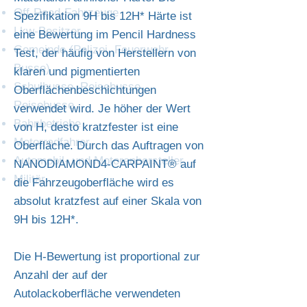
Off-Road-Fahrzeuge
Spezifikation 9H bis 12H* Härte ist
Lkw-Besitzer
eine Bewertung im Pencil Hardness
Gemeinde (Polizei, Feuerwehr,
Test, der häufig von Herstellern von
Busse)
klaren und pigmentierten
Schulbusse, Reisebusse,
Oberflächenbeschichtungen
Reisebusse
verwendet wird. Je höher der Wert
Bahnbetriebe
von H, desto kratzfester ist eine
Motorradfahrer
Oberfläche. Durch das Auftragen von
Automobil- und Motorenhersteller
NANODIAMOND4-CARPAINT® auf
Militär
die Fahrzeugoberfläche wird es
absolut kratzfest auf einer Skala von
9H bis 12H*.
Die H-Bewertung ist proportional zur
Anzahl der auf der
Autolackoberfläche verwendeten