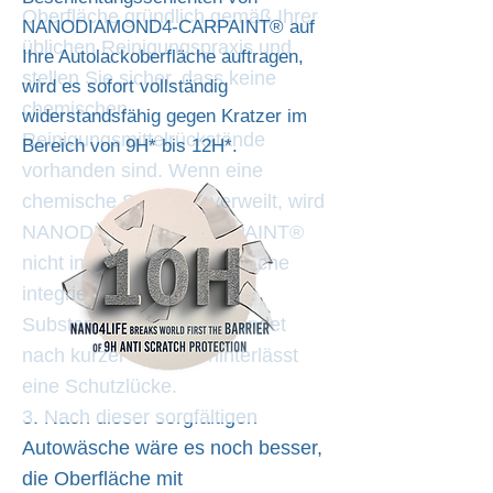
Oberfläche gründlich gemäß Ihrer
NANODIAMOND4-CARPAINT® auf
üblichen Reinigungspraxis und
Ihre Autolackoberfläche auftragen,
stellen Sie sicher, dass keine
wird es sofort vollständig
chemischen
widerstandsfähig gegen Kratzer im
Reinigungsmittelrückstände
Bereich von 9H* bis 12H*.
vorhanden sind. Wenn eine
chemische Substanz verweilt, wird
NANODIAMOND4-CARPAINT®
nicht in die Autolackoberfläche
integriert. Es klebt an den
Substanzen und verschwindet
nach kurzer Zeit und hinterlässt
eine Schutzlücke.
3. Nach dieser sorgfältigen
Autowäsche wäre es noch besser,
die Oberfläche mit