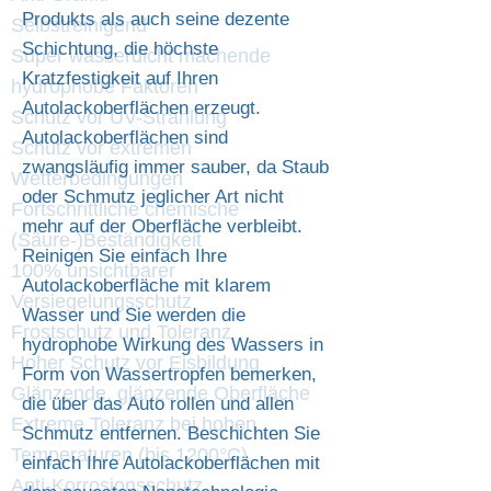
Produkts als auch seine dezente
Selbstreinigend
Schichtung, die höchste
Super wasserdicht machende
Kratzfestigkeit auf Ihren
hydrophobe Faktoren
Autolackoberflächen erzeugt.
Schutz vor UV-Strahlung
Autolackoberflächen sind
Schutz vor extremen
zwangsläufig immer sauber, da Staub
Wetterbedingungen
oder Schmutz jeglicher Art nicht
Fortschrittliche chemische
mehr auf der Oberfläche verbleibt.
(Säure-)Beständigkeit
Reinigen Sie einfach Ihre
100% unsichtbarer
Autolackoberfläche mit klarem
Versiegelungsschutz
Wasser und Sie werden die
Frostschutz und Toleranz
hydrophobe Wirkung des Wassers in
Hoher Schutz vor Eisbildung
Form von Wassertropfen bemerken,
Glänzende, glänzende Oberfläche
die über das Auto rollen und allen
Extreme Toleranz bei hohen
Schmutz entfernen. Beschichten Sie
Temperaturen (bis 1200°C)
einfach Ihre Autolackoberflächen mit
Anti-Korrosionsschutz