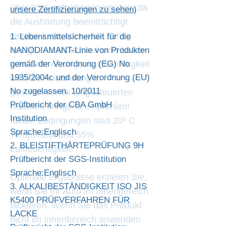
über 85% aufgetragen werden, da
unsere Zertifizierungen zu sehen
)
die Aushärtung beeinträchtigt
werden kann oder nicht richtig
1. Lebensmittelsicherheit für die
erfolgt. In Ländern mit sehr hoher
NANODIAMANT-Linie von Produkten
oder sehr niedriger Luftfeuchtigkeit
gemäß der Verordnung (EG) Νο
1935/2004c und der Verordnung (EU)
wird die Anwendung in
Νο zugelassen. 10/2011
geschlossenen luftgesteuerten
Prüfbericht der CBA GmbH
Räumen dringend empfohlen!
Institution
Ideale Bedingungen sind 20º C
Sprache:Englisch
Temperatur und 55%
2. BLEISTIFTHÄRTEPRÜFUNG 9H
Luftfeuchtigkeit.
Prüfbericht der SGS-Institution
Sprache:Englisch
Optimale Ergebnisse erzielen Sie,
3. ALKALIBESTÄNDIGKEIT ISO JIS
wenn Sie Ihr Auto im Innenbereich
K5400 PRÜFVERFAHREN FÜR
lackieren. Wenn Sie das Produkt
LACKE
nicht im Innenbereich anwenden