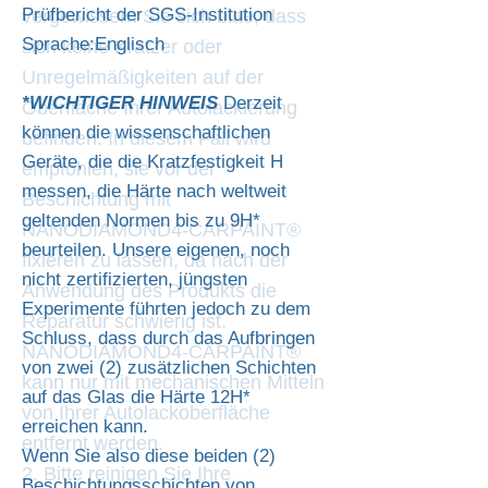
Prüfbericht der SGS-Institution
vergewissern Sie sich bitte, dass
Sprache:Englisch
sich keine Kratzer oder
Unregelmäßigkeiten auf der
*WICHTIGER HINWEIS
Derzeit
Oberfläche Ihrer Autolackierung
können die wissenschaftlichen
befinden. In diesem Fall wird
Geräte, die die Kratzfestigkeit H
empfohlen, sie vor der
messen, die Härte nach weltweit
Beschichtung mit
geltenden Normen bis zu 9H*
NANODIAMOND4-CARPAINT®
beurteilen. Unsere eigenen, noch
fixieren zu lassen, da nach der
nicht zertifizierten, jüngsten
Anwendung des Produkts die
Experimente führten jedoch zu dem
Reparatur schwierig ist.
Schluss, dass durch das Aufbringen
NANODIAMOND4-CARPAINT®
von zwei (2) zusätzlichen Schichten
kann nur mit mechanischen Mitteln
auf das Glas die Härte 12H*
von Ihrer Autolackoberfläche
erreichen kann.
entfernt werden.
Wenn Sie also diese beiden (2)
2. Bitte reinigen Sie Ihre
Beschichtungsschichten von